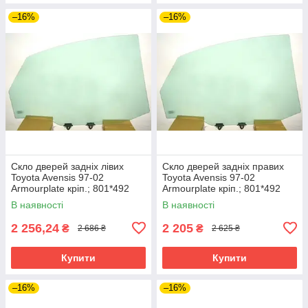
–16%
–16%
Скло дверей задніх лівих
Скло дверей задніх правих
Toyota Avensis 97-02
Toyota Avensis 97-02
Armourplate кріп.; 801*492
Armourplate кріп.; 801*492
В наявності
В наявності
2 256,24
2 205
₴
₴
2 686 ₴
2 625 ₴
Купити
Купити
–16%
–16%