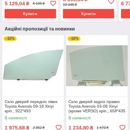
Pilkington кріп.дзерк.,
Pilki
5 129,04
6 7
₴
6 106 ₴
10 346 ₴
кріп.дат.світла/вологи
Купити
Купити
Акційні пропозиції та новинки
–16%
–16%
Скло дверей передніх лівих
Скло дверей задніх правих
Toyota Avensis 09-18 Xinyi
Toyota Avensis 03-08 Xinyi
кріп.; 922*493
(кроме VERSO) кріп.; 658*435
В наявності
В наявності
1 975,68
1 234,80
₴
₴
2 352 ₴
1 470 ₴