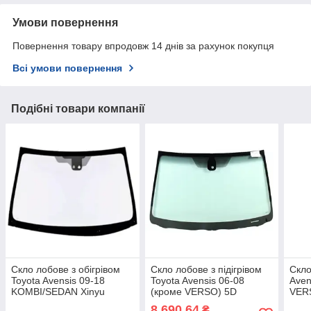
Умови повернення
Повернення товару впродовж 14 днів за рахунок покупця
Всі умови повернення
Подібні товари компанії
Скло лобове з обігрівом
Скло лобове з підігрівом
Скло
Toyota Avensis 09-18
Toyota Avensis 06-08
Aven
KOMBI/SEDAN Xinyu
(кроме VERSO) 5D
VER
кріп.дзерк., молд.
HB/KOMBI/SEDAN
HB/
8 690,64
₴