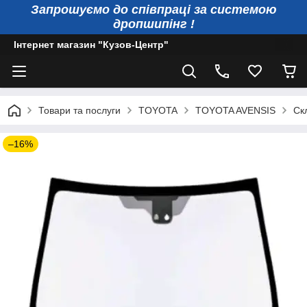
Запрошуємо до співпраці за системою
дропшипінг !
Інтернет магазин "Кузов-Центр"
Товари та послуги
TOYOTA
TOYOTA AVENSIS
Ск
–16%