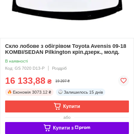
Скло лобове з обігрівом Toyota Avensis 09-18
KOMBI/SEDAN Pilkington кріп.дзерк., молд.
В наявності
Код: GS 7020 D13-P
Роздріб
16 133,88
₴
19 207 ₴
Економія
3073.12 ₴
Залишилось
15 днів
Купити
або
Купити з