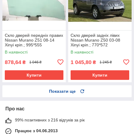
Скло дверей передніх правих
Скло дверей задніх лівих
Nissan Murano Z51 08-14
Nissan Murano Z50 03-08
Xinyi кріп.; 995*555
Xinyi кріп.; 770*572
В наявності
В наявності
878,64
1 045,80
₴
₴
1 046 ₴
1 245 ₴
Купити
Купити
Показати ще
Про нас
99% позитивних з 216 відгуків за рік
Працює з 04.06.2013