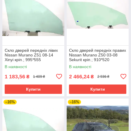
Скло дверей передніх лівих
Скло дверей передніх правих
Nissan Murano Z51 08-14
Nissan Murano Z50 03-08
Xinyi кріп.; 995*555
Sekurit кріп.; 910*520
В наявності
В наявності
1 183,56
2 466,24
₴
₴
1 409 ₴
2 936 ₴
Купити
Купити
–16%
–16%