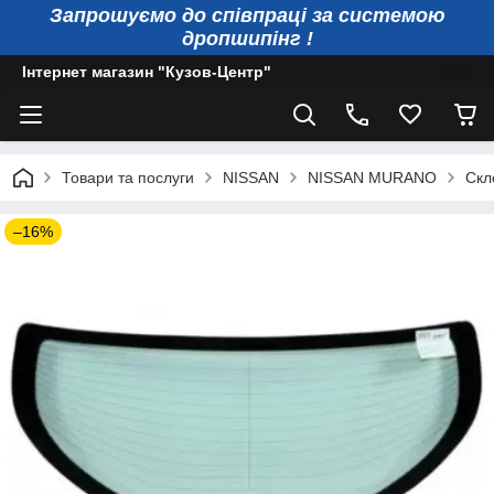
Запрошуємо до співпраці за системою
дропшипінг !
Інтернет магазин "Кузов-Центр"
Товари та послуги
NISSAN
NISSAN MURANO
Скл
–16%