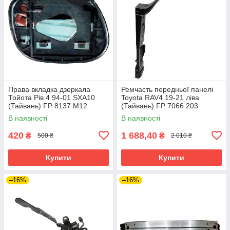
Права вкладка дзеркала
Ремчасть передньої панелі
Тойота Рів 4 94-01 SXA10
Toyota RAV4 19-21 ліва
(Тайвань) FP 8137 M12
(Тайвань) FP 7066 203
В наявності
В наявності
420
1 688,40
₴
₴
500 ₴
2 010 ₴
Купити
Купити
–16%
–16%