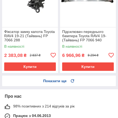
Фіксатор замку капота Toyota
Підсилювач переднього
RAV4 19-21 (Тайвань) FP
бампера Toyota RAV4 19-
7066 288
(Тайвань) FP 7066 940
В наявності
В наявності
2 383,08
6 966,96
₴
₴
2 837 ₴
8 294 ₴
Купити
Купити
Показати ще
Про нас
98% позитивних з 214 відгуків за рік
Працює з 04.06.2013