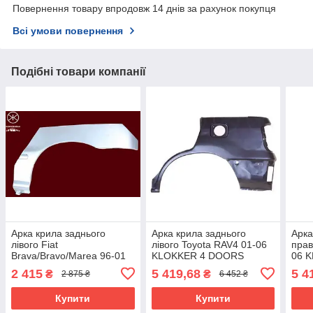
Повернення товару впродовж 14 днів за рахунок покупця
Всі умови повернення
Подібні товари компанії
Арка крила заднього
Арка крила заднього
Арка
лівого Fiat
лівого Toyota RAV4 01-06
прав
Brava/Bravo/Marea 96-01
KLOKKER 4 DOORS
06 
KLOKKER 2 DOORS
2 415
5 419,68
5 4
₴
₴
2 875 ₴
6 452 ₴
Купити
Купити