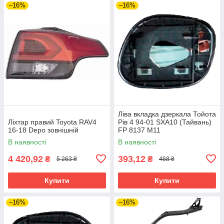
–16%
–16%
Ліва вкладка дзеркала Тойота
Ліхтар правий Toyota RAV4
Рів 4 94-01 SXA10 (Тайвань)
16-18 Depo зовнішній
FP 8137 M11
В наявності
В наявності
4 420,92
393,12
₴
₴
5 263 ₴
468 ₴
Купити
Купити
–16%
–16%