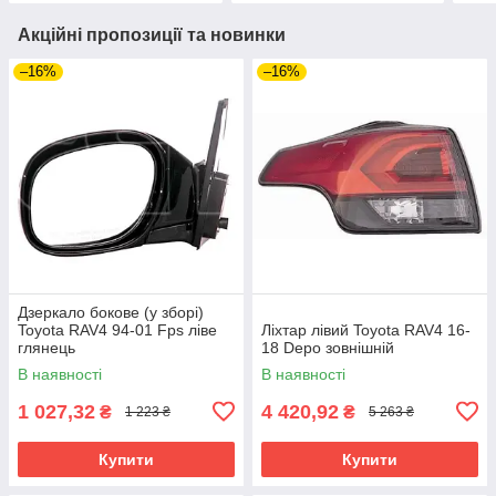
Акційні пропозиції та новинки
–16%
–16%
Дзеркало бокове (у зборі)
Toyota RAV4 94-01 Fps ліве
Ліхтар лівий Toyota RAV4 16-
глянець
18 Depo зовнішній
В наявності
В наявності
1 027,32
4 420,92
₴
₴
1 223 ₴
5 263 ₴
Купити
Купити