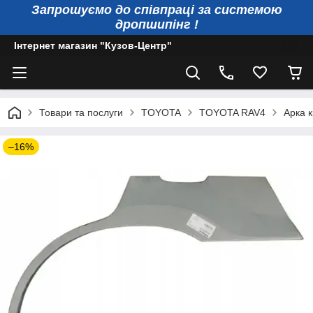
Запрошуємо до співпраці за системою
дропшипінг !
Інтернет магазин "Кузов-Центр"
Товари та послуги
TOYOTA
TOYOTA RAV4
Арка 
–16%