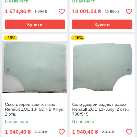
В наявності
В наявності
1 674,96
10 001,04
₴
₴
1 994 ₴
11 906 ₴
Купити
Купити
–16%
–16%
Скло дверей задніх лівих
Скло дверей задніх правих
Renault ZOE 13- 5D HB Xinyu
Renault ZOE 13- Xinyi 2 отв.;
2 отв.
700*545
В наявності
В наявності
1 940,40
1 940,40
₴
₴
2 310 ₴
2 310 ₴