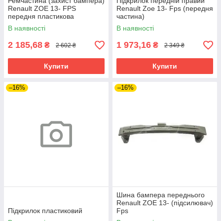
Ремчастина (захист бампера)
Підкрилок передній правий
Renault ZOE 13- FPS
Renault Zoe 13- Fps (передня
передня пластикова
частина)
В наявності
В наявності
2 185,68
1 973,16
₴
₴
2 602 ₴
2 349 ₴
Купити
Купити
–16%
–16%
Шина бампера переднього
Renault ZOE 13- (підсилювач)
Підкрилок пластиковий
Fps