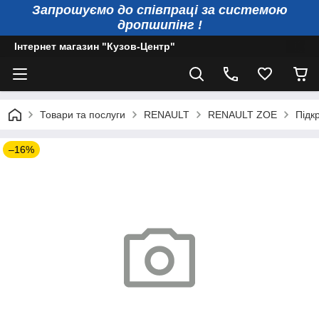
Запрошуємо до співпраці за системою
дропшипінг !
Інтернет магазин "Кузов-Центр"
Товари та послуги
RENAULT
RENAULT ZOE
Підк
–16%