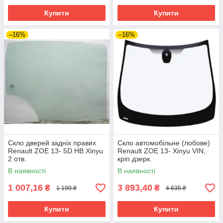
Купити
Купити
–16%
–16%
Скло дверей задніх правих
Скло автомобільне (лобове)
Renault ZOE 13- 5D HB Xinyu
Renault ZOE 13- Xinyu VIN,
2 отв.
кріп.дзерк.
В наявності
В наявності
1 007,16
3 893,40
₴
₴
1 199 ₴
4 635 ₴
Купити
Купити