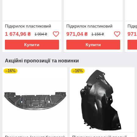
Підкрилок пластиковий
Підкрилок пластиковий
Підк
1 674,96
971,04
971
₴
₴
1 994 ₴
1 156 ₴
Купити
Купити
Акційні пропозиції та новинки
–16%
–16%