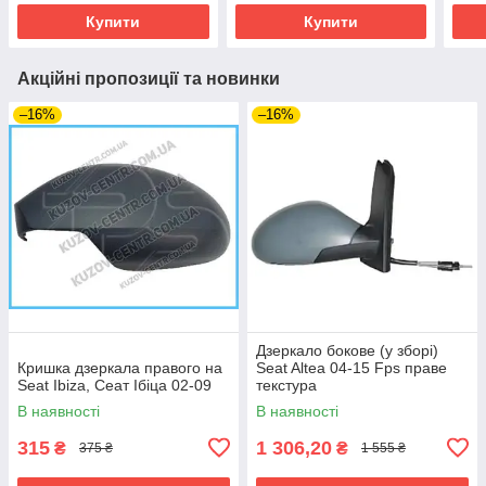
Купити
Купити
Акційні пропозиції та новинки
–16%
–16%
Дзеркало бокове (у зборі)
Кришка дзеркала правого на
Seat Altea 04-15 Fps праве
Seat Ibiza, Сеат Ібіца 02-09
текстура
В наявності
В наявності
315
1 306,20
₴
₴
375 ₴
1 555 ₴