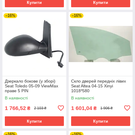
Купити
Купити
–16%
–16%
Дзеркало бокове (у зборі)
Скло дверей передніх лівих
Seat Toledo 05-09 ViewMax
Seat Altea 04-15 Xinyi
праве 5 PIN
1018*580
В наявності
В наявності
1 766,52
1 601,04
₴
₴
2 103 ₴
1 906 ₴
Купити
Купити
–16%
–16%