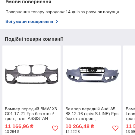
Умови повернення
Повернення товару впродовж 14 днів за рахунок покупця
Всі умови повернення
Подібні товари компанії
Бампер передній BMW X3
Бампер передній Audi A5
Бамп
G01 17-21 Fps без отв.п/
B8 12-16 (крім S-LINE) Fps
Leon
трон., -отв. ASSISTAN
без отв.п/трон.,
трон
PLUS, -бок.відб.(крім M-
+отв.омив.фар, сірий
FR)
11 166,96
10 266,48
11 
₴
₴
SPORT), грунт.
грунт.
13 294 ₴
12 222 ₴
13 69