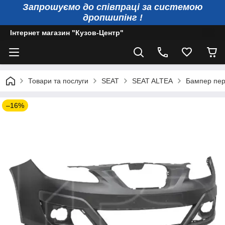
Запрошуємо до співпраці за системою
дропшипінг !
Інтернет магазин "Кузов-Центр"
Товари та послуги
SEAT
SEAT ALTEA
Бампер пере
–16%