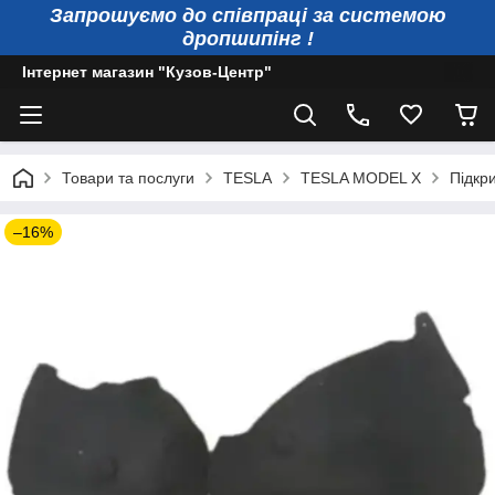
Запрошуємо до співпраці за системою
дропшипінг !
Інтернет магазин "Кузов-Центр"
Товари та послуги
TESLA
TESLA MODEL X
Підкр
–16%