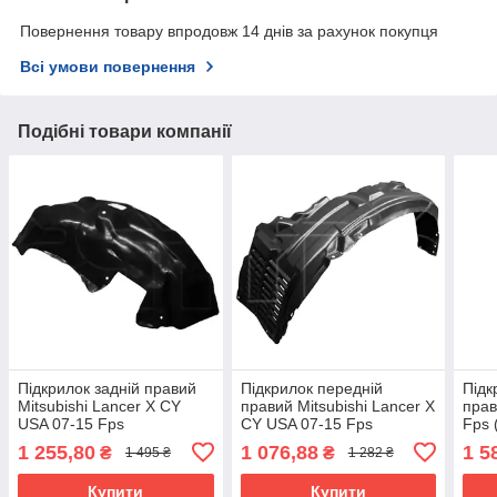
Повернення товару впродовж 14 днів за рахунок покупця
Всі умови повернення
Подібні товари компанії
Підкрилок задній правий
Підкрилок передній
Підк
Mitsubishi Lancer X CY
правий Mitsubishi Lancer X
прав
USA 07-15 Fps
CY USA 07-15 Fps
Fps 
(перед.частина);
пластмас.
плас
1 255,80
1 076,88
1 5
₴
₴
1 495 ₴
1 282 ₴
пластмас.
Купити
Купити