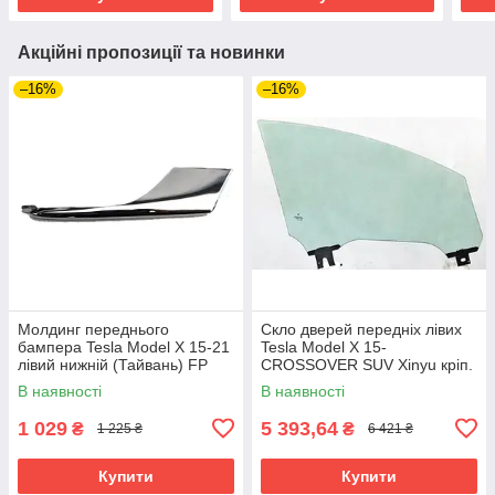
Акційні пропозиції та новинки
–16%
–16%
Молдинг переднього
Скло дверей передніх лівих
бампера Tesla Model X 15-21
Tesla Model X 15-
лівий нижній (Тайвань) FP
CROSSOVER SUV Xinyu кріп.
8501 913
В наявності
В наявності
1 029
5 393,64
₴
₴
1 225 ₴
6 421 ₴
Купити
Купити