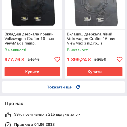
Вкладиш дзеркала правий
Вкладиш дзеркала лівий
Volkswagen Crafter 16- вип.
Volkswagen Crafter 16- вип.
ViewMax з підігр.
ViewMax з підігр., з
дат.сліп.зон
В наявності
В наявності
977,76
1 899,24
₴
₴
1 164 ₴
2 261 ₴
Купити
Купити
Показати ще
Про нас
99% позитивних з 215 відгуків за рік
Працює з 04.06.2013