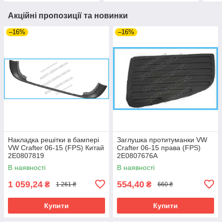
Акційні пропозиції та новинки
–16%
–16%
Накладка решітки в бампері
Заглушка протитуманки VW
VW Crafter 06-15 (FPS) Китай
Crafter 06-15 права (FPS)
2E0807819
2E0807676A
В наявності
В наявності
1 059,24
554,40
₴
₴
1 261 ₴
660 ₴
Купити
Купити