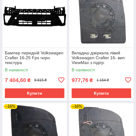
Бампер передній Volkswagen
Вкладиш дзеркала лівий
Crafter 16-25 Fps чорн.
Volkswagen Crafter 16- вип.
текстура
ViewMax з підігр.
В наявності
В наявності
7 404,60
977,76
₴
₴
8 815 ₴
1 164 ₴
Купити
Купити
–16%
–16%