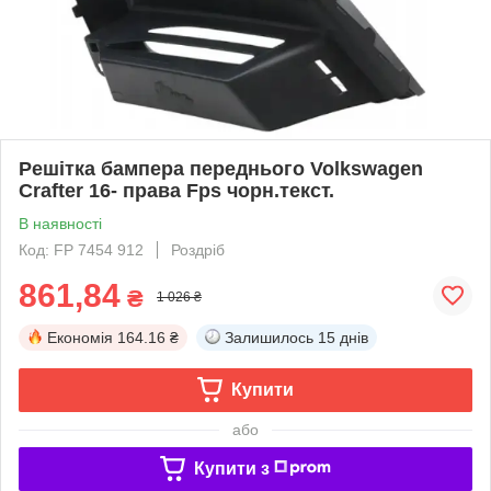
Решітка бампера переднього Volkswagen
Crafter 16- права Fps чорн.текст.
В наявності
Код: FP 7454 912
Роздріб
861,84
₴
1 026 ₴
Економія
164.16 ₴
Залишилось
15 днів
Купити
або
Купити з