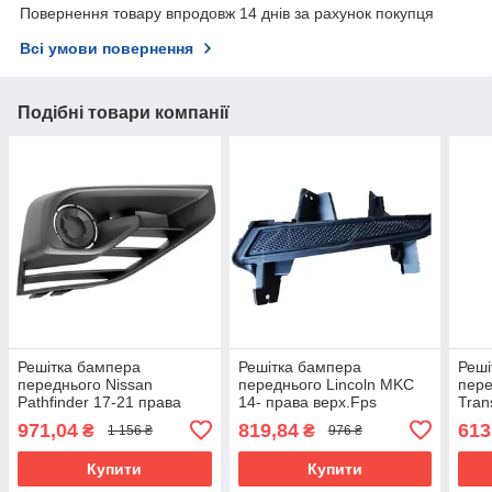
Повернення товару впродовж 14 днів за рахунок покупця
Всі умови повернення
Подібні товари компанії
Решітка бампера
Решітка бампера
Реші
переднього Nissan
переднього Lincoln MKC
пере
Pathfinder 17-21 права
14- права верх.Fps
Tran
Fps без отв.п/
чорн.текст.
нижн
971,04
819,84
613
₴
₴
1 156 ₴
976 ₴
тум.,чорн.текст.
Купити
Купити