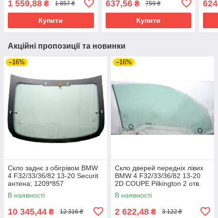
1 559,88
637,56
624
₴
₴
1 857 ₴
759 ₴
(крім M-SPORT)
Купити
Купити
Акційні пропозиції та новинки
–16%
–16%
Скло заднє з обігрівом BMW
Скло дверей передніх лівих
4 F32/33/36/82 13-20 Securit
BMW 4 F32/33/36/82 13-20
антена; 1209*857
2D COUPE Pilkington 2 отв.
В наявності
В наявності
10 345,44
2 622,48
₴
₴
12 316 ₴
3 122 ₴