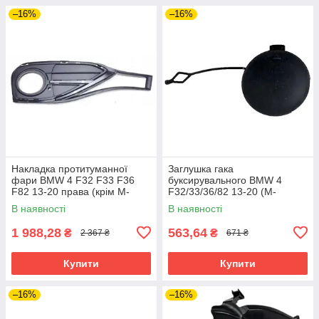
–16%
–16%
Накладка протитуманної
Заглушка гака
фари BMW 4 F32 F33 F36
буксирувального BMW 4
F82 13-20 права (крім M-
F32/33/36/82 13-20 (M-
SPORT) Fps чорна текстура
SPORT) Fps
В наявності
В наявності
1 988,28
563,64
₴
₴
2 367 ₴
671 ₴
Купити
Купити
–16%
–16%