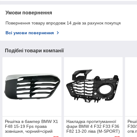
Умови повернення
Повернення товару впродовж 14 днів за рахунок покупця
Всі умови повернення
Подібні товари компанії
Решітка в бампер BMW X1
Накладка протитуманної
Реші
F48 15-19 Fps права
фари BMW 4 F32 F33 F36
F30/
зовнішня, чорний+сірий
F82 13-20 ліва (M-SPORT)
отв.
метал., без отв.п/трон.
Fps чорна текстура