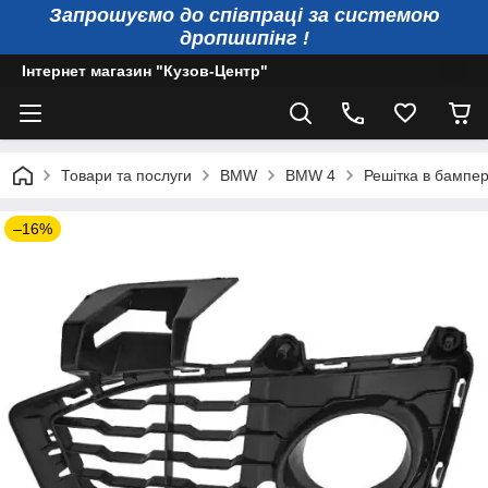
Запрошуємо до співпраці за системою
дропшипінг !
Інтернет магазин "Кузов-Центр"
Товари та послуги
BMW
BMW 4
Решітка в бампер
–16%