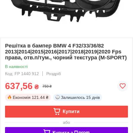
Решітка в бампер BMW 4 F32/33/36/82
2013|2014|2015|2016|2017|2018|2019|2020 Fps
права, отв.п/тум., чорний текстура (M-SPORT)
В наявності
Код: FP 1440 912
Роздріб
637,56
₴
759 ₴
Економія
121.44 ₴
Залишилось
15 днів
Купити
або
Купити з