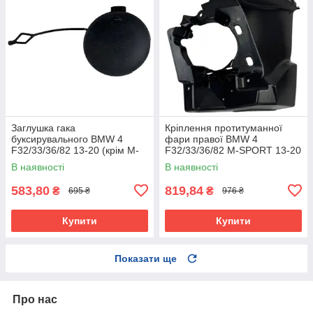
Заглушка гака
Кріплення протитуманної
буксирувального BMW 4
фари правої BMW 4
F32/33/36/82 13-20 (крім M-
F32/33/36/82 M-SPORT 13-20
SPORT) Fps
Fps
В наявності
В наявності
583,80
819,84
₴
₴
695 ₴
976 ₴
Купити
Купити
Показати ще
Про нас