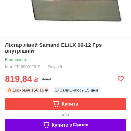
Ліхтар лівий Samand EL/LX 06-12 Fps
внутрішній
В наявності
Код: FP 6900 F3-P
Роздріб
819,84
₴
976 ₴
Економія
156.16 ₴
Залишилось
15 днів
Купити
або
Купити з