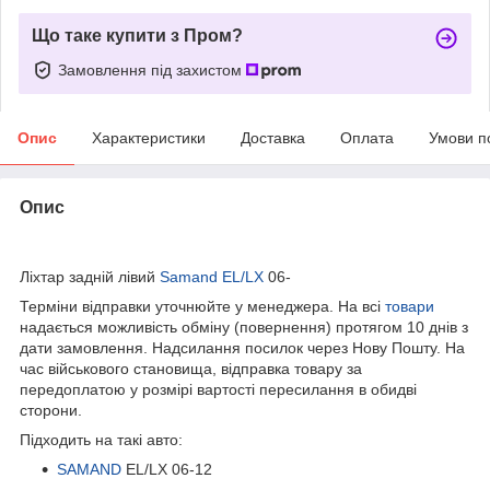
Що таке купити з Пром?
Замовлення під захистом
Опис
Характеристики
Доставка
Оплата
Умови п
Опис
bvd_ggl
Ліхтар задній лівий
Samand EL/LX
06-
Терміни відправки уточнюйте у менеджера. На всі
товари
надається можливість обміну (повернення) протягом 10 днів з
дати замовлення. Надсилання посилок через Нову Пошту. На
час військового становища, відправка товару за
передоплатою у розмірі вартості пересилання в обидві
сторони.
Підходить на такі авто:
SAMAND
EL/LX 06-12