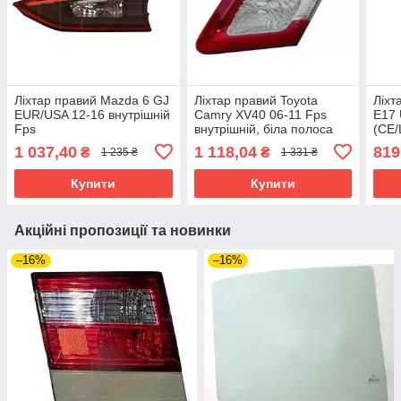
Ліхтар правий Mazda 6 GJ
Ліхтар правий Toyota
Ліхт
EUR/USA 12-16 внутрішній
Camry XV40 06-11 Fps
E17 
Fps
внутрішній, біла полоса
(CE/
центр
1 037,40
1 118,04
819
₴
₴
1 235 ₴
1 331 ₴
Купити
Купити
Акційні пропозиції та новинки
–16%
–16%