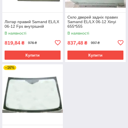
Скло дверей задніх правих
Ліхтар правий Samand EL/LX
Samand EL/LX 06-12 Xinyi
06-12 Fps внутрішній
655*555
В наявності
В наявності
819,84
837,48
₴
₴
976 ₴
997 ₴
Купити
Купити
–16%