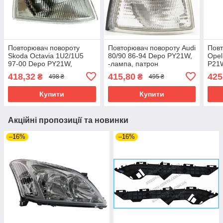
Повторювач повороту
Повторювач повороту Audi
Повт
Skoda Octavia 1U2/1U5
80/90 86-94 Depo PY21W,
Opel
97-00 Depo PY21W,
-лампа, патрон
P21W
-лампа, -патрон, білий
418,32
415,80
425
₴
₴
498 ₴
495 ₴
Купити
Купити
Акційні пропозиції та новинки
–16%
–16%