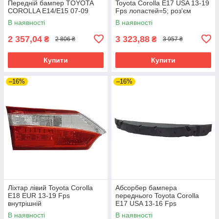
Передній бампер TOYOTA
Toyota Corolla E17 USA 13-19
COROLLA E14/E15 07-09
Fps лопастей=5; роз'єм
овальний
В наявності
В наявності
2 357,04
3 323,88
₴
₴
2 806 ₴
3 957 ₴
Купити
Купити
–16%
–16%
Ліхтар лівий Toyota Corolla
Абсорбер бампера
E18 EUR 13-19 Fps
переднього Toyota Corolla
внутрішній
E17 USA 13-16 Fps
В наявності
В наявності