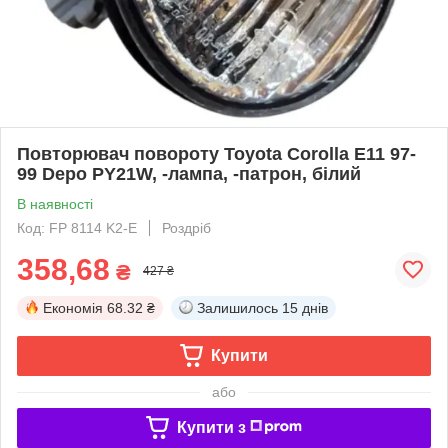
Повторювач повороту Toyota Corolla E11 97-
99 Depo PY21W, -лампа, -патрон, білий
В наявності
Код: FP 8114 K2-E
Роздріб
358,68
₴
427 ₴
Економія
68.32 ₴
Залишилось
15 днів
Купити
або
Купити з