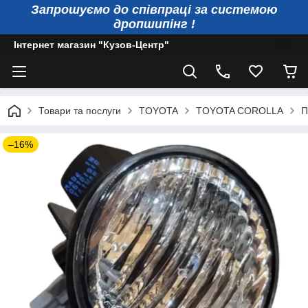
Запрошуємо до співпраці за системою
дропшипінг !
Інтернет магазин "Кузов-Центр"
Товари та послуги
TOYOTA
TOYOTA COROLLA
П
–16%