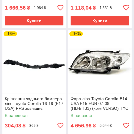
1 666,56
1 118,04
₴
₴
1 984 ₴
1 331 ₴
Купити
Купити
–16%
–16%
Кріплення заднього бампера
Фара ліва Toyota Corolla E14
ліве Toyota Corolla 16-19 (E17
USA E15 EUR 07-09
USA) FPS зовнішнє
(HB4/HB3) (крім VERSO) TYC
ел., без кор., без ламп
В наявності
В наявності
304,08
4 656,96
₴
₴
362 ₴
5 544 ₴