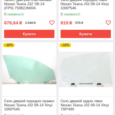
Nissan Teana J32 '08-14
Nissan Teana J32 08-14 Xinyi
(FPS) 75982JN00A
1000*546
В наявності
В наявності
878,64
819
₴
₴
1 046 ₴
975 ₴
Купити
Купити
–16%
–16%
Скло дверей передніх правих
Скло дверей задніх лівих
Nissan Teana J32 08-14 Xinyi
Nissan Teana J32 08-14 Xinyi
1000*546
790*490