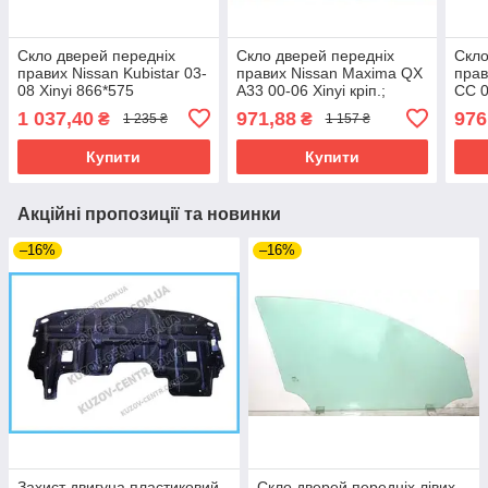
Скло дверей передніх
Скло дверей передніх
Скло
правих Nissan Kubistar 03-
правих Nissan Maxima QX
прав
08 Xinyi 866*575
A33 00-06 Xinyi кріп.;
CC 0
971*514
890*
1 037,40
971,88
976
₴
₴
1 235 ₴
1 157 ₴
Купити
Купити
Акційні пропозиції та новинки
–16%
–16%
Захист двигуна пластиковий
Скло дверей передніх лівих