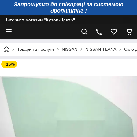
Запрошуємо до співпраці за системою
дропшипінг !
Інтернет магазин "Кузов-Центр"
Товари та послуги
NISSAN
NISSAN TEANA
Скло д
–16%