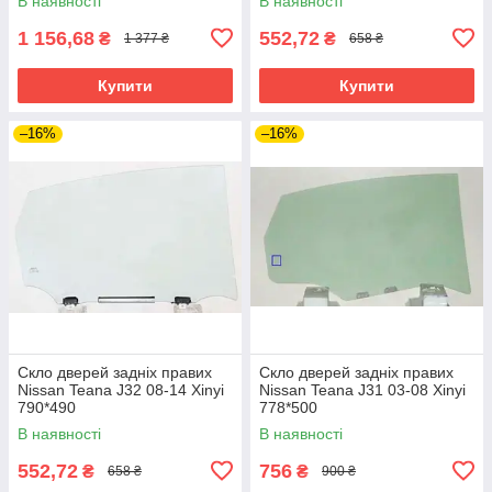
В наявності
В наявності
1 156,68
552,72
₴
₴
1 377 ₴
658 ₴
Купити
Купити
–16%
–16%
Скло дверей задніх правих
Скло дверей задніх правих
Nissan Teana J32 08-14 Xinyi
Nissan Teana J31 03-08 Xinyi
790*490
778*500
В наявності
В наявності
552,72
756
₴
₴
658 ₴
900 ₴