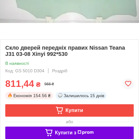
Скло дверей передніх правих Nissan Teana
J31 03-08 Xinyi 992*530
В наявності
Код: GS 5010 D304
Роздріб
811,44
₴
966 ₴
Економія
154.56 ₴
Залишилось
15 днів
Купити
або
Купити з