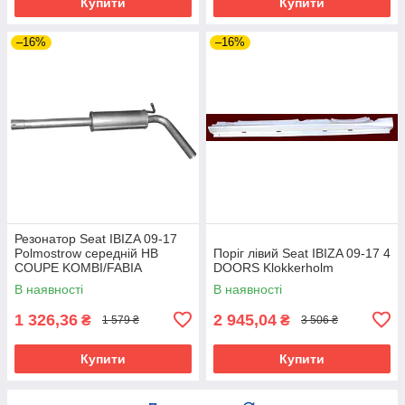
Купити
Купити
–16%
–16%
Резонатор Seat IBIZA 09-17
Polmostrow середній HB
Поріг лівий Seat IBIZA 09-17 4
COUPE KOMBI/FABIA
DOORS Klokkerholm
KOMBI/POLO HB (1.2) O=50
В наявності
В наявності
1 326,36
2 945,04
₴
₴
1 579 ₴
3 506 ₴
Купити
Купити